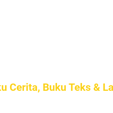
gaimana Kami Bantu 
nak-kanak & Murid Se
CAR MEM
u Cerita, Buku Teks & La